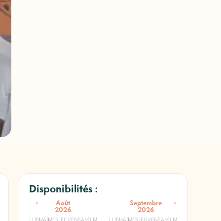
Disponibilités :
<
>
Août
Septembre
2026
2026
LUN
MAR
MER
JEU
VEN
SAM
DIM
LUN
MAR
MER
JEU
VEN
SAM
DIM