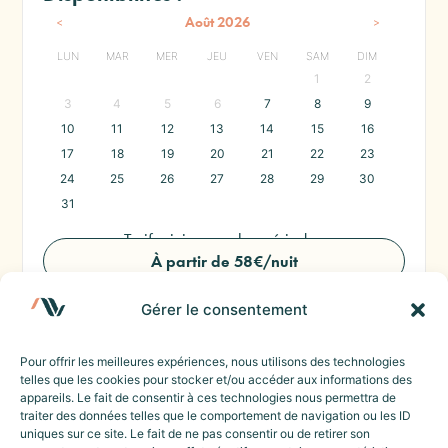
<
>
Août
2026
LUN
MAR
MER
JEU
VEN
SAM
DIM
1
2
3
4
5
6
7
8
9
10
11
12
13
14
15
16
17
18
19
20
21
22
23
24
25
26
27
28
29
30
31
Tarif minimum selon période :
À partir de 58€/nuit
Réserver ce logement
Gérer le consentement
Pour offrir les meilleures expériences, nous utilisons des technologies
telles que les cookies pour stocker et/ou accéder aux informations des
appareils. Le fait de consentir à ces technologies nous permettra de
PARTAGER :
traiter des données telles que le comportement de navigation ou les ID
uniques sur ce site. Le fait de ne pas consentir ou de retirer son