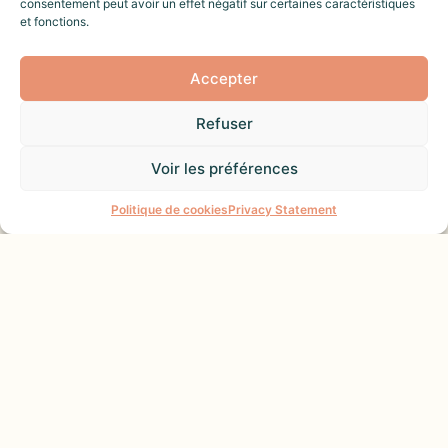
consentement peut avoir un effet négatif sur certaines caractéristiques
et fonctions.
EMPURIABRAVA
APPARTEMENT
WELHOMY | BEL APPARTEMENT CENTRAL |
Accepter
EMPURIABRAVA, PORTOFINO.
Bienvenue dans ce charmant appartement
Refuser
situé au cœur d’Empuriabrava, dans un
Voir les préférences
quartier calme. Le logement est
Une question ?
entièrement équipé de tout ce dont vous
Politique de cookies
Privacy Statement
avez besoin pour un séjour confortable.
Votre City Manager Local : Elodie
Lefebvre
Logement géré par : Welhomy
Bien proposé par : Arnaud & Elodie Lefebvre