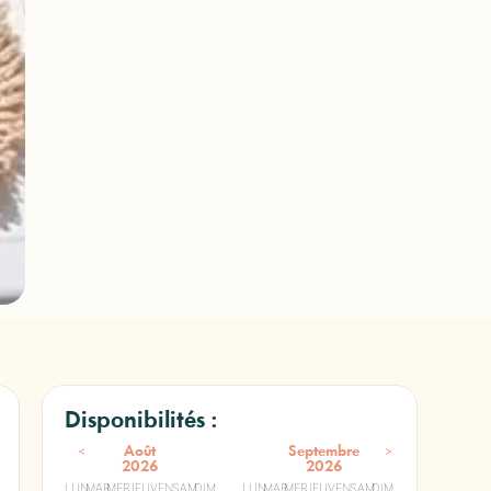
Disponibilités :
<
>
Août
Septembre
2026
2026
LUN
MAR
MER
JEU
VEN
SAM
DIM
LUN
MAR
MER
JEU
VEN
SAM
DIM