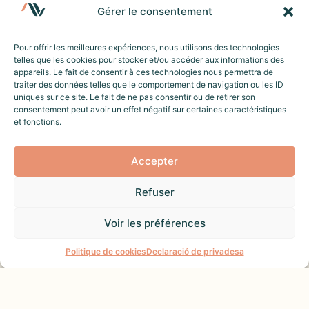
Gérer le consentement
PARTAGER :
Pour offrir les meilleures expériences, nous utilisons des technologies
telles que les cookies pour stocker et/ou accéder aux informations des
appareils. Le fait de consentir à ces technologies nous permettra de
traiter des données telles que le comportement de navigation ou les ID
EMPURIABRAVA
APPARTEMENT
uniques sur ce site. Le fait de ne pas consentir ou de retirer son
consentement peut avoir un effet négatif sur certaines caractéristiques
WELHOMY | BEL APPARTEMENT |
et fonctions.
EMPURIABRAVA, GRAN RESERVA 25
Bienvenue dans cet appartement de 50
Accepter
m² situé au cœur d’Empuriabrava, dans
le complexe de vacances “Gran Reserva”.
Refuser
Cet appartement est l’endroit idéal pour
Voir les préférences
profiter de vos vacances ou d’un court
Une question ?
séjour près de la mer. Idéalement situé, il
Politique de cookies
Declaració de privadesa
se trouve à seulement deux minutes à pied
de la plage et offre une vue agréable sur
la piscine depuis son balcon.