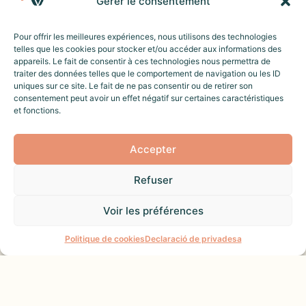
Gérer le consentement
Pour offrir les meilleures expériences, nous utilisons des technologies
telles que les cookies pour stocker et/ou accéder aux informations des
PARTAGER :
appareils. Le fait de consentir à ces technologies nous permettra de
traiter des données telles que le comportement de navigation ou les ID
uniques sur ce site. Le fait de ne pas consentir ou de retirer son
consentement peut avoir un effet négatif sur certaines caractéristiques
EMPURIABRAVA
APPARTEMENT
et fonctions.
WELHOMY | BEL APPARTEMENT PROCHE MER |
EMPURIABRAVA, GRAN RESERVA 17.
Accepter
Bienvenue dans ce charmant appartement
Refuser
de 60 m² situé à Empuriabrava, doté d’un
grand balcon et d’un rooftop. Cet
Voir les préférences
appartement est le lieu parfait pour
Une question ?
pleinement profiter de vos vacances ou
Politique de cookies
Declaració de privadesa
pour passer un agréable court séjour près
de la mer. Niché au cœur du centre-ville
d’Empuriabrava, il vous permettra de