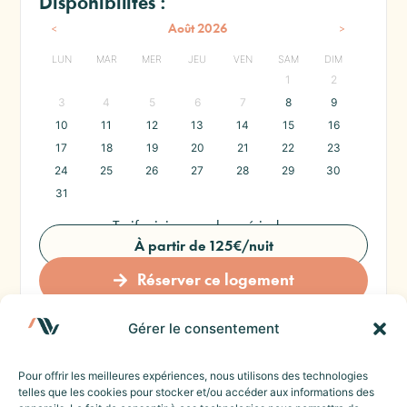
Disponibilités :
<
>
Août
2026
LUN
MAR
MER
JEU
VEN
SAM
DIM
1
2
3
4
5
6
7
8
9
10
11
12
13
14
15
16
17
18
19
20
21
22
23
24
25
26
27
28
29
30
31
Tarif minimum selon période :
À partir de 125€/nuit
Réserver ce logement
Gérer le consentement
PARTAGER :
Pour offrir les meilleures expériences, nous utilisons des technologies
telles que les cookies pour stocker et/ou accéder aux informations des