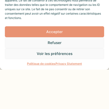
appareils. Le fait de consentir à ces technologies nous permettra de
traiter des données telles que le comportement de navigation ou les ID
ROSES
MAISON
uniques sur ce site. Le fait de ne pas consentir ou de retirer son
consentement peut avoir un effet négatif sur certaines caractéristiques
et fonctions.
WELHOMY | BELLE MAISON & PISCINE | ROSES,
ALTA.
Bienvenue dans cette belle maison de 77
Accepter
m² située à Roses, dans le quartier calme
Refuser
du Mas Boscà. Avec un terrain de 400 m²
et sa piscine privée, cette maison est
Voir les préférences
Une question ?
idéale pour profiter pleinement de vos
vacances ou d’un court séjour de rêve.
Politique de cookies
Privacy Statement
Vous serez à seulement 15 minutes en
voiture du centre-ville et de la plage de
Roses.
Votre City Manager Local : Elodie
Lefebvre