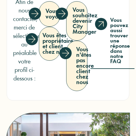
Afin de
Vous
nous
Vous êtes
souhaitez
voyageur
contacter,
Vous
devenir
pouvez
City
merci de
aussi
Manager
Vous êtes
sélectionner
trouver
propriétaire
une
au
réponse
et client
Vous
dans
chez nous
préalable
n'êtes
notre
pas
votre
FAQ
encore
profil ci-
client
chez
dessous :
nous