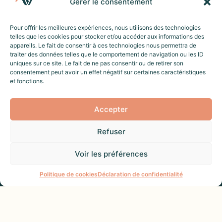
Gérer le consentement
Pour offrir les meilleures expériences, nous utilisons des technologies
À PROPOS
telles que les cookies pour stocker et/ou accéder aux informations des
NOS SERVICES DE CONCIERGERIE
appareils. Le fait de consentir à ces technologies nous permettra de
traiter des données telles que le comportement de navigation ou les ID
NOS VILLES
uniques sur ce site. Le fait de ne pas consentir ou de retirer son
consentement peut avoir un effet négatif sur certaines caractéristiques
TARIFS
et fonctions.
FAQ
Accepter
CONTACT & ASSISTANCE
BLOG
Refuser
Voir les préférences
Une question ?
Politique de cookies
Déclaration de confidentialité
Voyager
Proposer votre bien à la location