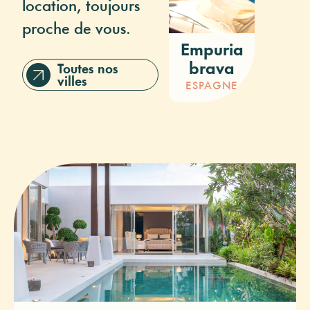
location, toujours
proche de vous.
Empuria
Ros
brava
Toutes nos
ESPAG
villes
ESPAGNE