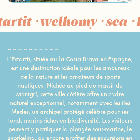
artit ⋅ welhomy ⋅ sea ⋅ 
L’Estartit, située sur la Costa Brava en Espagne,
est une destination idéale pour les amoureux
de la nature et les amateurs de sports
nautiques. Nichée au pied du massif du
Montgrí, cette ville côtière offre un cadre
naturel exceptionnel, notamment avec les îles
Medes, un archipel protégé célèbre pour ses
fonds marins riches en biodiversité. Les visiteurs
peuvent y pratiquer la plongée sous-marine, le
snorkeling, ou encore profiter des excursions en