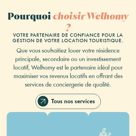
Pourquoi
choisir Welhomy
?
VOTRE PARTENAIRE DE CONFIANCE POUR LA
GESTION DE VOTRE LOCATION TOURISTIQUE.
Que vous souhaitiez louer votre résidence
principale, secondaire ou un investissement
locatif, Welhomy est le partenaire idéal pour
maximiser vos revenus locatifs en offrant des
services de conciergerie de qualité.
Création
Encaissement
et
de la
Rédaction
Tous nos services
taxe
de vos
de
annonces
Gestion
séjour
du
Multi-
Arrivée
Ménage
diffusion
et