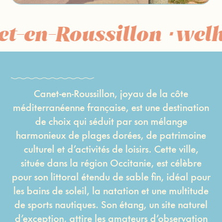
t-en-Roussillon ⋅ welho
Canet-en-Roussillon, joyau de la côte
méditerranéenne française, est une destination
de choix qui séduit par son mélange
harmonieux de plages dorées, de patrimoine
culturel et d’activités de loisirs. Cette ville,
située dans la région Occitanie, est célèbre
pour son littoral étendu de sable fin, idéal pour
les bains de soleil, la natation et une multitude
de sports nautiques. Son étang, un site naturel
d’exception, attire les amateurs d’observation