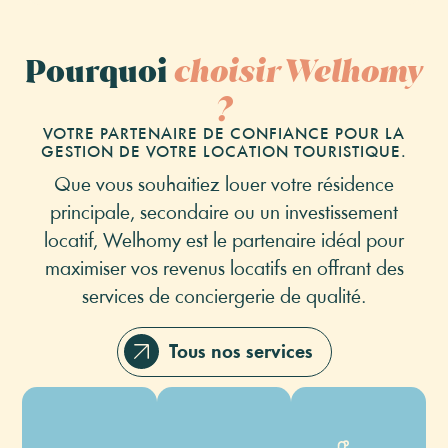
Pourquoi
choisir Welhomy
?
VOTRE PARTENAIRE DE CONFIANCE POUR LA
GESTION DE VOTRE LOCATION TOURISTIQUE.
Que vous souhaitiez louer votre résidence
principale, secondaire ou un investissement
locatif, Welhomy est le partenaire idéal pour
maximiser vos revenus locatifs en offrant des
services de conciergerie de qualité.
Création
Encaissement
et
de la
Rédaction
Tous nos services
taxe
de vos
de
annonces
Gestion
séjour
du
Multi-
Arrivée
Ménage