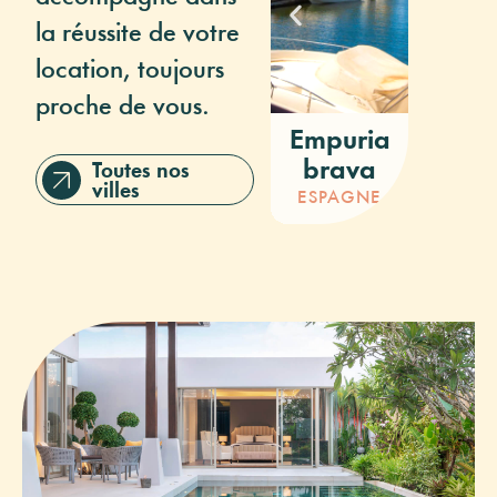
la réussite de votre
location, toujours
proche de vous.
Empuria
Ros
brava
Toutes nos
ESPAG
villes
ESPAGNE