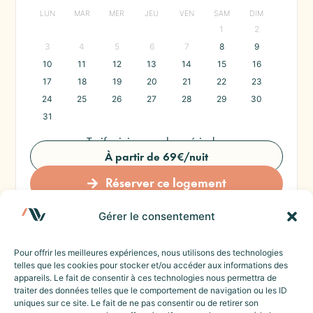
LUN
MAR
MER
JEU
VEN
SAM
DIM
1
2
3
4
5
6
7
8
9
10
11
12
13
14
15
16
17
18
19
20
21
22
23
24
25
26
27
28
29
30
31
Tarif minimum selon période :
À partir de 69€/nuit
Réserver ce logement
Gérer le consentement
Pour offrir les meilleures expériences, nous utilisons des technologies
PARTAGER :
telles que les cookies pour stocker et/ou accéder aux informations des
appareils. Le fait de consentir à ces technologies nous permettra de
traiter des données telles que le comportement de navigation ou les ID
uniques sur ce site. Le fait de ne pas consentir ou de retirer son
ROSES
APPARTEMENT