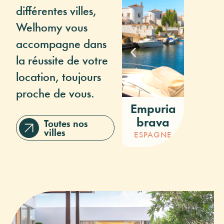
différentes villes,
Welhomy vous
accompagne dans
la réussite de votre
location, toujours
proche de vous.
Empuria
Ros
brava
Toutes nos
ESPAG
villes
ESPAGNE