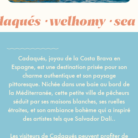
aqués ⋅ welhomy ⋅ sea ⋅
Cadaqués, joyau de la Costa Brava en
Espagne, est une destination prisée pour son
charme authentique et son paysage
pittoresque. Nichée dans une baie au bord de
la Méditerranée, cette petite ville de pêcheurs
séduit par ses maisons blanches, ses ruelles
étroites, et son ambiance bohème qui a inspiré
des artistes tels que Salvador Dalí..
Les visiteurs de Cadaqués peuvent profiter de